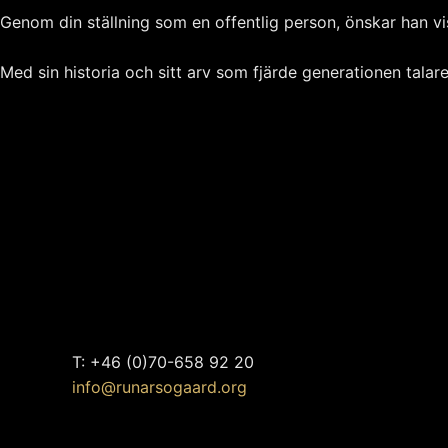
Genom din ställning som en offentlig person, önskar han v
Med sin historia och sitt arv som fjärde generationen tala
Hans ordspråk lyder
”Med min mun vill jag förändra människors hj
vill jag ändra människors tankar och idéer.”
T: +46 (0)70-658 92 20
info@runarsogaard.org