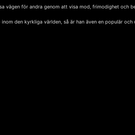
isa vägen för andra genom att visa mod, frimodighet och b
re inom den kyrkliga världen, så är han även en populär oc
ärtan, och med min penna